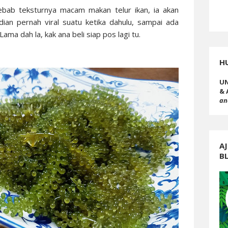
sebab teksturnya macam makan telur ikan, ia akan
ian pernah viral suatu ketika dahulu, sampai ada
Lama dah la, kak ana beli siap pos lagi tu.
H
UN
& 
an
AJ
B