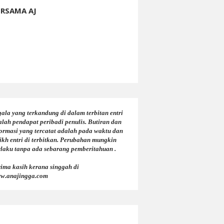
ERSAMA AJ
ala yang terkandung di dalam terbitan entri
alah pendapat peribadi penulis. Butiran dan
formasi yang tercatat adalah pada waktu dan
ikh entri di terbitkan. Perubahan mungkin
rlaku tanpa ada sebarang pemberitahuan .
rima kasih kerana singgah di
w.anajingga.com