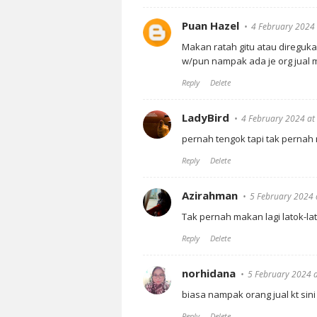
Puan Hazel
4 February 2024 
Makan ratah gitu atau direguk
w/pun nampak ada je org jual mas
Reply
Delete
LadyBird
4 February 2024 at
pernah tengok tapi tak pernah 
Reply
Delete
Azirahman
5 February 2024 
Tak pernah makan lagi latok-lat
Reply
Delete
norhidana
5 February 2024 a
biasa nampak orang jual kt sini
Reply
Delete