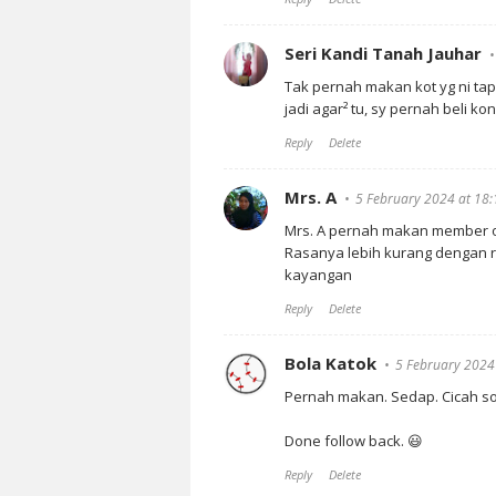
Seri Kandi Tanah Jauhar
Tak pernah makan kot yg ni tapi
jadi agar² tu, sy pernah beli k
Reply
Delete
Mrs. A
5 February 2024 at 18:
Mrs. A pernah makan member of
Rasanya lebih kurang dengan rum
kayangan
Reply
Delete
Bola Katok
5 February 2024
Pernah makan. Sedap. Cicah sos
Done follow back. 😃
Reply
Delete