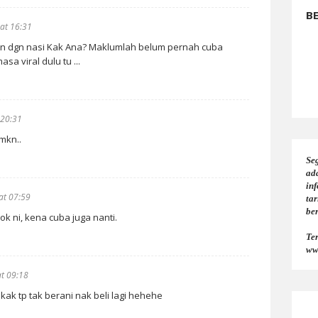
B
at 16:31
an dgn nasi Kak Ana? Maklumlah belum pernah cuba
a viral dulu tu ...
 20:31
mkn..
Seg
ad
in
at 07:59
tar
be
ok ni, kena cuba juga nanti.
Te
ww
t 09:18
 kak tp tak berani nak beli lagi hehehe