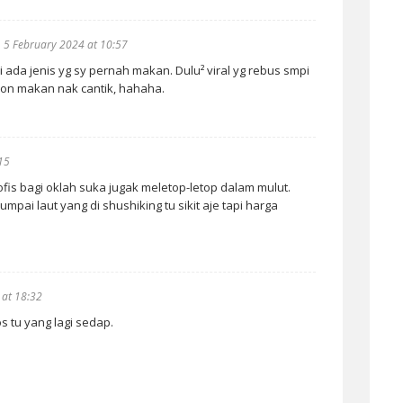
5 February 2024 at 10:57
 ada jenis yg sy pernah makan. Dulu² viral yg rebus smpi
onon makan nak cantik, hahaha.
15
is bagi oklah suka jugak meletop-letop dalam mulut.
pai laut yang di shushiking tu sikit aje tapi harga
 at 18:32
 tu yang lagi sedap.