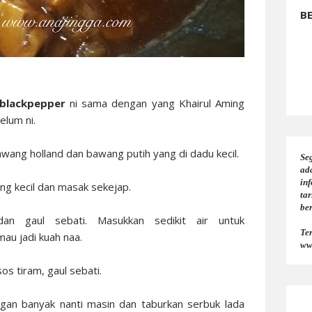
B
 blackpepper
ni sama dengan yang Khairul Aming
elum ni.
awang holland dan bawang putih yang di dadu kecil.
Seg
ad
in
g kecil dan masak sekejap.
tar
be
n gaul sebati. Masukkan sedikit air untuk
Te
au jadi kuah naa.
ww
os tiram, gaul sebati.
gan banyak nanti masin dan taburkan serbuk lada