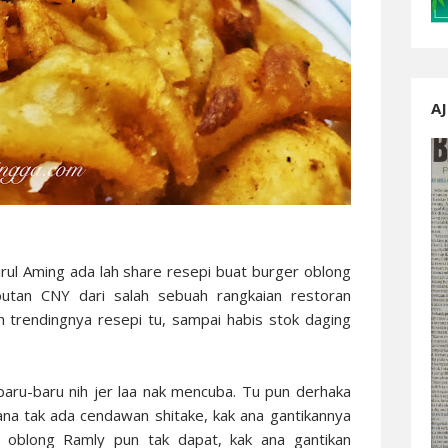
AJ
rul Aming ada lah share resepi buat burger oblong
butan CNY dari salah sebuah rangkaian restoran
h trendingnya resepi tu, sampai habis stok daging
baru-baru nih jer laa nak mencuba. Tu pun derhaka
ana tak ada cendawan shitake, kak ana gantikannya
 oblong Ramly pun tak dapat, kak ana gantikan