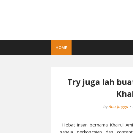
HOME
Try juga lah bua
Khai
by
Ana Jingga
Hebat insan bernama Khairul Aming
sahaja perkongsian dan content