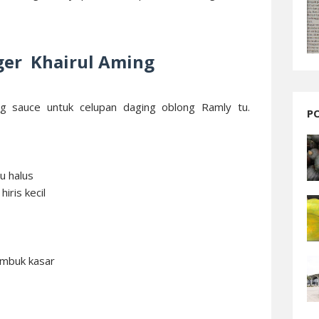
ger Khairul Aming
ng sauce untuk celupan daging oblong Ramly tu.
P
u halus
hiris kecil
umbuk kasar