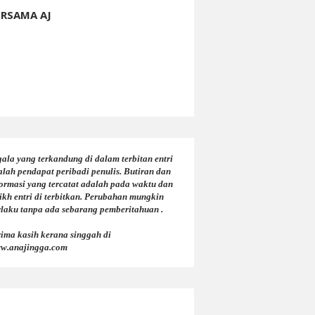
ERSAMA AJ
ala yang terkandung di dalam terbitan entri
alah pendapat peribadi penulis. Butiran dan
formasi yang tercatat adalah pada waktu dan
ikh entri di terbitkan. Perubahan mungkin
rlaku tanpa ada sebarang pemberitahuan .
rima kasih kerana singgah di
w.anajingga.com