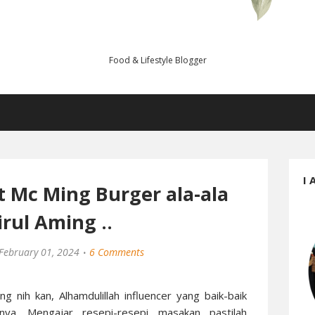
Food & Lifestyle Blogger
I 
t Mc Ming Burger ala-ala
rul Aming ..
February 01, 2024
6 Comments
 nih kan, Alhamdulillah influencer yang baik-baik
nya. Mengajar resepi-resepi masakan pastilah