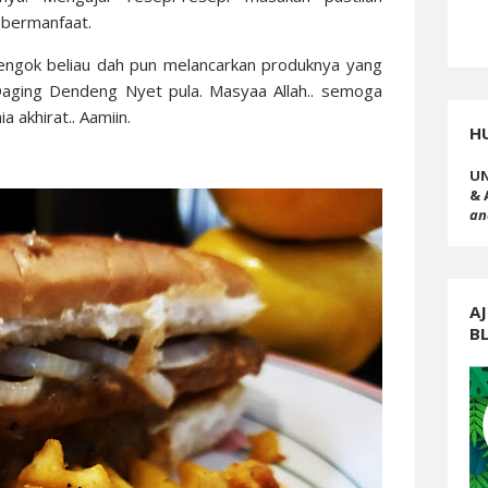
 bermanfaat.
a tengok beliau dah pun melancarkan produknya yang
Daging Dendeng Nyet pula. Masyaa Allah.. semoga
a akhirat.. Aamiin.
H
UN
& 
an
AJ
B