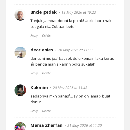
uncle gedek
19 May 2026 at 19:23
Tunjuk gambar donat la pulak! Uncle baru nak
cut gula ni... Cobaan betul!
Reply
Delete
dear anies
20 May 2026 at 11:33
donut ni ms jual kat sek dulu kemain laku keras
😁 benda manis kannn bdk2 sukalah
Reply
Delete
Kakmim
20 May 2026 at 11:48
sedapnya mkn panas²... sy pn dh lama x buat
donut
Reply
Delete
Mama Zharfan
21 May 2026 at 11:20