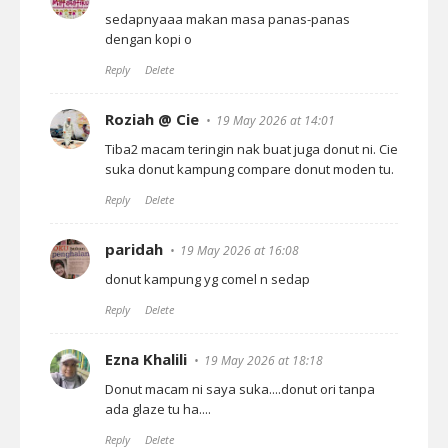
sedapnyaaa makan masa panas-panas
dengan kopi o
Reply
Delete
Roziah @ Cie
19 May 2026 at 14:01
Tiba2 macam teringin nak buat juga donut ni. Cie
suka donut kampung compare donut moden tu.
Reply
Delete
paridah
19 May 2026 at 16:08
donut kampung yg comel n sedap
Reply
Delete
Ezna Khalili
19 May 2026 at 18:18
Donut macam ni saya suka....donut ori tanpa
ada glaze tu ha....
Reply
Delete