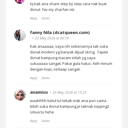
tq kak ana share step by step cara nak buat
donut. fav my zharfan niii
Reply
Delete
fanny Nila (dcatqueen.com)
23 May 2026 at 00:18
Kak anaaaaa, saya nih sebenarnya tak suka
donat modern yg banyak dijual skrng . Tapiiiii
donat kampung macam inilah yg saya
sukaaaaa sangat. Pakai gula halus. Aiiih minum
dengan kopi, sedaap sangat.
Reply
Delete
anamizu
24 May 2026 at 15:25
waahhhh betul tu! tekak mak ana pon sama
lebih suka donut kampung je taknak topping2
smua tu hehe
Reply
Delete