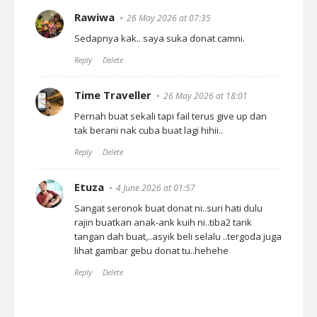
Rawiwa
26 May 2026 at 07:35
Sedapnya kak.. saya suka donat camni.
Reply
Delete
Time Traveller
26 May 2026 at 18:01
Pernah buat sekali tapi fail terus give up dan
tak berani nak cuba buat lagi hihii..
Reply
Delete
Etuza
4 June 2026 at 01:57
Sangat seronok buat donat ni..suri hati dulu
rajin buatkan anak-ank kuih ni..tiba2 tarik
tangan dah buat,..asyik beli selalu ..tergoda juga
lihat gambar gebu donat tu..hehehe
Reply
Delete