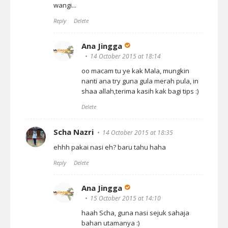
wangi...
Reply
Delete
Ana Jingga
14 October 2015 at 18:14
oo macam tu ye kak Mala, mungkin
nanti ana try guna gula merah pula, in
shaa allah,terima kasih kak bagi tips :)
Delete
Scha Nazri
14 October 2015 at 18:35
ehhh pakai nasi eh? baru tahu haha
Reply
Delete
Ana Jingga
15 October 2015 at 14:10
haah Scha, guna nasi sejuk sahaja
bahan utamanya :)