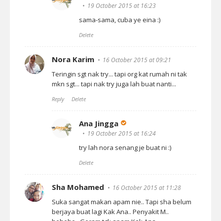
19 October 2015 at 16:23
sama-sama, cuba ye eina :)
Delete
Nora Karim
16 October 2015 at 09:21
Teringin sgt nak try... tapi org kat rumah ni tak
mkn sgt... tapi nak try juga lah buat nanti...
Reply
Delete
Ana Jingga
19 October 2015 at 16:24
try lah nora senang je buat ni :)
Delete
Sha Mohamed
16 October 2015 at 11:28
Suka sangat makan apam nie.. Tapi sha belum
berjaya buat lagi Kak Ana.. Penyakit M..