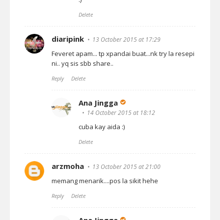
Delete
diaripink
13 October 2015 at 17:29
Feveret apam... tp xpandai buat...nk try la resepi
ni.. yq sis sbb share..
Reply
Delete
Ana Jingga
14 October 2015 at 18:12
cuba kay aida :)
Delete
arzmoha
13 October 2015 at 21:00
memang menarik....pos la sikit hehe
Reply
Delete