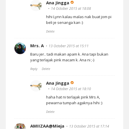
Ana Jingga
14 October 2015 at 18:08
hihi Lynn kalau malas nak buat jom pi
beli je senanga kan :)
Delete
Mrs. A
13 October 2015 at 15:11
Baru jer.. tadi makan apam k. Ana tapi bukan
yang terlajak pink macam k. Ana ni ;-)
Reply
Delete
Ana Jingga
14 October 2015 at 18:10
haha hat ni terlajak pink Mrs A,
pewarna tumpah agaknya hihi :)
Delete
AMIIZAA@Mieja
13 October 2015 at 17:14