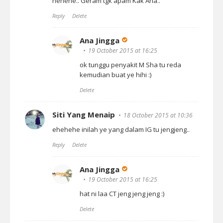
hehehe.. Geram tgk apam Kak Ana..
Reply
Delete
Ana Jingga
19 October 2015 at 16:25
ok tunggu penyakit M Sha tu reda
kemudian buat ye hihi :)
Delete
Siti Yang Menaip
18 October 2015 at 10:36
ehehehe inilah ye yang dalam IG tu jengjeng..
Reply
Delete
Ana Jingga
19 October 2015 at 16:25
hat ni laa CT jeng jeng jeng :)
Delete