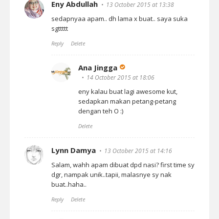
Eny Abdullah
13 October 2015 at 13:38
sedapnyaa apam.. dh lama x buat.. saya suka
sgttttt
Reply
Delete
Ana Jingga
14 October 2015 at 18:06
eny kalau buat lagi awesome kut,
sedapkan makan petang-petang
dengan teh O :)
Delete
Lynn Damya
13 October 2015 at 14:16
Salam, wahh apam dibuat dpd nasi? first time sy
dgr, nampak unik..tapii, malasnye sy nak
buat..haha..
Reply
Delete