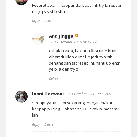
Feveret apam... tp xpandai buat...nk try la resepi
ni.. yq sis sbb share..
Reply
Delete
Ana Jingga
13 October 2015 at 12:22
cubalah aida, kak ana first time buat
alhamdulillah cumel je jadi nya hihi
senang sangat resepi ni, nanti up entri
ye bila dah try :)
Delete
Inani Hazwani
13 October 2015 at 13:09
Sedapnyaaa. Tapi sekarang teringin makan
karipap pusing. Hahahaha :D Tekak ni macam2
lah
Reply
Delete