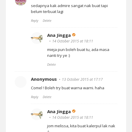
sedapnya kak admire sangat nak buat tapi
belum terbuat lagi
Reply
Delete
Ana Jingga
14 October 2015 at 18:11
mieja pun boleh buat tu, ada masa
nanti try ye :)
Delete
Anonymous
13 October 2015 at 17:17
Comel ! Boleh try buat warna warni. haha
Reply
Delete
Ana Jingga
14 October 2015 at 18:11
jom melissa, kita buat kalerpul lak nak
:)