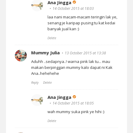
Ana Jingga
14 October 2015 at 18:03
laa nani macam-macam teringin lak ye,
senang je karipap pusing tu kat kedai
banyak jual kan :)
Delete
Mummy Julia
13 October 2015 at 13:38
Aduhh ..sedapnya..! warna pink lak tu... mau
makan berpinggan mummy kalo dapat ni Kak
Ana..hehehehe
Reply
Delete
Ana Jingga
14 October 2015 at 18:05
wah mummy suka pink ye hihi :)
Delete