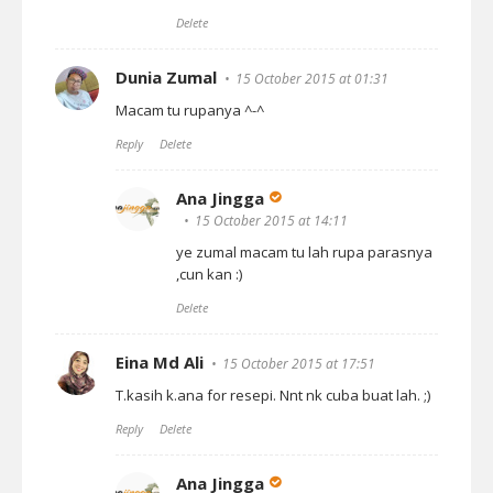
Delete
Dunia Zumal
15 October 2015 at 01:31
Macam tu rupanya ^-^
Reply
Delete
Ana Jingga
15 October 2015 at 14:11
ye zumal macam tu lah rupa parasnya
,cun kan :)
Delete
Eina Md Ali
15 October 2015 at 17:51
T.kasih k.ana for resepi. Nnt nk cuba buat lah. ;)
Reply
Delete
Ana Jingga