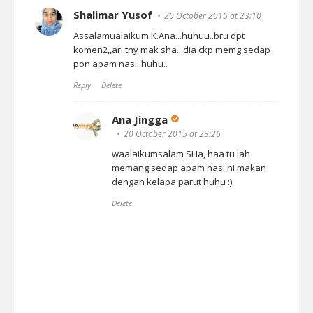
Shalimar Yusof
20 October 2015 at 23:10
Assalamualaikum K.Ana...huhuu..bru dpt
komen2,,ari tny mak sha...dia ckp memg sedap
pon apam nasi..huhu..
Reply
Delete
Ana Jingga
20 October 2015 at 23:26
waalaikumsalam SHa, haa tu lah
memang sedap apam nasi ni makan
dengan kelapa parut huhu :)
Delete