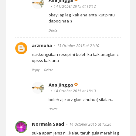
Ana Jingga
14 October 2015 at 18:12
okay jap lagi kak ana anta ikut pintu
dapoq naa :)
Delete
arzmoha
13 October 2015 at 21:10
nakkongsikan resepi ni boleh ka kak anaglamz
opsss kak ana
Reply
Delete
Ana Jingga
14 October 2015 at 18:13
boleh aje arz glamz huhu :) silalah..
Delete
Normala Saad
14 October 2015 at 15:26
suka apam jenis ni...kalau taruh gula merah lagi