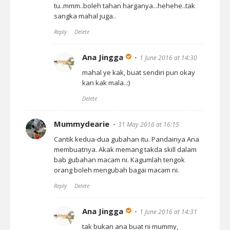
tu..mmm..boleh tahan harganya...hehehe..tak
sangka mahal juga..
Reply
Delete
Ana Jingga
1 June 2016 at 14:30
mahal ye kak, buat sendiri pun okay
kan kak mala..:)
Delete
Mummydearie
31 May 2016 at 16:15
Cantik kedua-dua gubahan itu. Pandainya Ana
membuatnya. Akak memang takda skill dalam
bab gubahan macam ni. Kagumlah tengok
orang boleh mengubah bagai macam ni.
Reply
Delete
Ana Jingga
1 June 2016 at 14:31
tak bukan ana buat ni mummy,