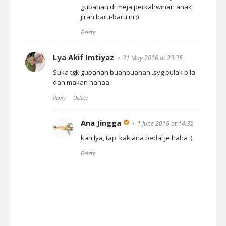
gubahan di meja perkahwinan anak
jiran baru-baru ni :)
Delete
Lya Akif Imtiyaz
31 May 2016 at 23:35
Suka tgk gubahan buahbuahan..syg pulak bila
dah makan hahaa
Reply
Delete
Ana Jingga
1 June 2016 at 14:32
kan lya, tapi kak ana bedal je haha :)
Delete