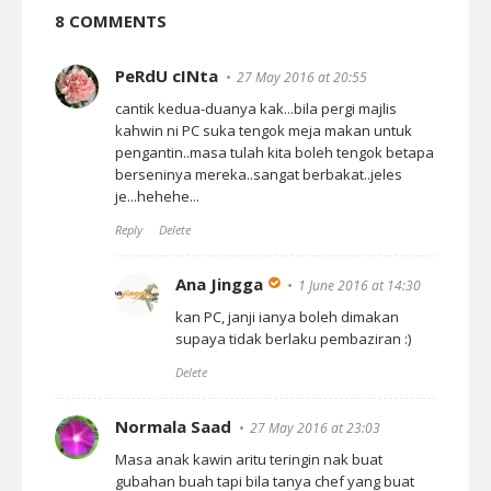
8 COMMENTS
PeRdU cINta
27 May 2016 at 20:55
cantik kedua-duanya kak...bila pergi majlis
kahwin ni PC suka tengok meja makan untuk
pengantin..masa tulah kita boleh tengok betapa
berseninya mereka..sangat berbakat..jeles
je...hehehe...
Reply
Delete
Ana Jingga
1 June 2016 at 14:30
kan PC, janji ianya boleh dimakan
supaya tidak berlaku pembaziran :)
Delete
Normala Saad
27 May 2016 at 23:03
Masa anak kawin aritu teringin nak buat
gubahan buah tapi bila tanya chef yang buat