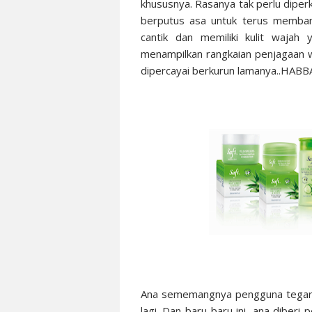
khususnya. Rasanya tak perlu diperk
berputus asa untuk terus membant
cantik dan memiliki kulit wajah 
menampilkan rangkaian penjagaan w
dipercayai berkurun lamanya..HA
Ana sememangnya pengguna tegar r
lagi. Dan baru-baru ini, ana diberi