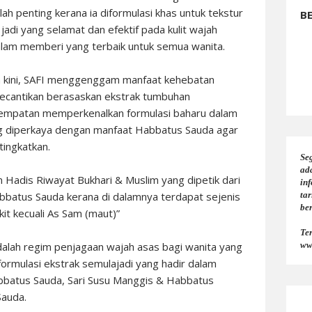
 penting kerana ia diformulasi khas untuk tekstur
B
 jadi yang selamat dan efektif pada kulit wajah
alam memberi yang terbaik untuk semua wanita.
 kini, SAFI menggenggam manfaat kehebatan
kecantikan berasaskan ekstrak tumbuhan
1 tempatan memperkenalkan formulasi baharu dalam
g diperkaya dengan manfaat Habbatus Sauda agar
tingkatkan.
Seg
ad
Hadis Riwayat Bukhari & Muslim yang dipetik dari
in
abbatus Sauda kerana di dalamnya terdapat sejenis
tar
be
it kecuali As Sam (maut)”
Te
alah regim penjagaan wajah asas bagi wanita yang
ww
formulasi ekstrak semulajadi yang hadir dalam
abbatus Sauda, Sari Susu Manggis & Habbatus
Sauda.