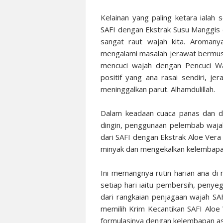
Kelainan yang paling ketara ialah
SAFI dengan Ekstrak Susu Manggis 
sangat raut wajah kita. Aromany
mengalami masalah jerawat bermusi
mencuci wajah dengan Pencuci W
positif yang ana rasai sendiri, j
meninggalkan parut. Alhamdulillah.
Dalam keadaan cuaca panas dan di
dingin, penggunaan pelembab waja
dari SAFI dengan Ekstrak Aloe Vera
minyak dan mengekalkan kelembapan
Ini memangnya rutin harian ana di 
setiap hari iaitu pembersih, penyeg
dari rangkaian penjagaan wajah SA
memilih Krim Kecantikan SAFI Aloe
formulasinya dengan kelembapan asl