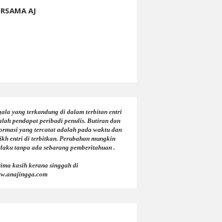
ERSAMA AJ
ala yang terkandung di dalam terbitan entri
alah pendapat peribadi penulis. Butiran dan
formasi yang tercatat adalah pada waktu dan
ikh entri di terbitkan. Perubahan mungkin
rlaku tanpa ada sebarang pemberitahuan .
rima kasih kerana singgah di
w.anajingga.com