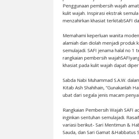
Penggunaan pembersih wajah amatlah
kulit wajah. Inspirasi ekstrak semula
menzahirkan khasiat terkitabSAFI d
Memahami keperluan wanita moden
alamiah dan diolah menjadi produk 
semulajadi. SAFI jenama halal no 
rangkaian pembersih wajahSAFIyan
khasiat pada kulit wajah dapat diper
Sabda Nabi Muhammad S.A.W. dalam 
Kitab Ash Shahihain, “Gunakanlah H
ubat dari segala jenis macam penyak
Rangkaian Pembersih Wajah SAFI ad
inginkan sentuhan semulajadi. Rasai
variasi berikut- Sari Mentimun & H
Sauda, dan Sari Gamat &Habbatus 