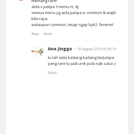
memang rare!
aida x jumpa 3 menu ni, AJ.
semua menu yg aida jumpa is common & wajib
bila raya.
walaupun common, tetap ngap byk2. feveret!
Reply
Delete
Ana Jingga
18 August 2019 at 00:16
tu lah aida kadang-kadang terjumpa
yang rare tu jadi unik pula nak cuba :)
Delete