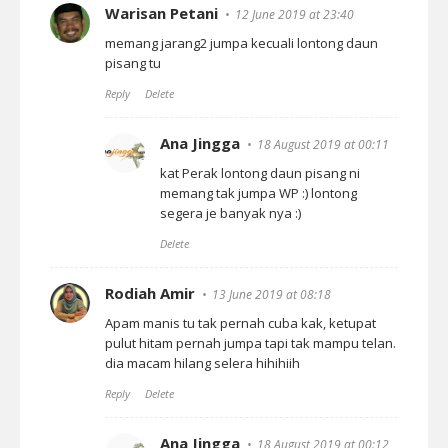
Warisan Petani
12 June 2019 at 23:40
memang jarang2 jumpa kecuali lontong daun
pisang tu
Reply
Delete
Ana Jingga
18 August 2019 at 00:11
kat Perak lontong daun pisang ni
memang tak jumpa WP :) lontong
segera je banyak nya :)
Delete
Rodiah Amir
13 June 2019 at 08:18
Apam manis tu tak pernah cuba kak, ketupat
pulut hitam pernah jumpa tapi tak mampu telan.
dia macam hilang selera hihihiih
Reply
Delete
Ana Jingga
18 August 2019 at 00:12