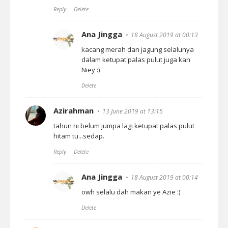
Reply
Delete
Ana Jingga
18 August 2019 at 00:13
kacang merah dan jagung selalunya
dalam ketupat palas pulut juga kan
Niey :)
Delete
Azirahman
13 June 2019 at 13:15
tahun ni belum jumpa lagi ketupat palas pulut
hitam tu...sedap.
Reply
Delete
Ana Jingga
18 August 2019 at 00:14
owh selalu dah makan ye Azie :)
Delete