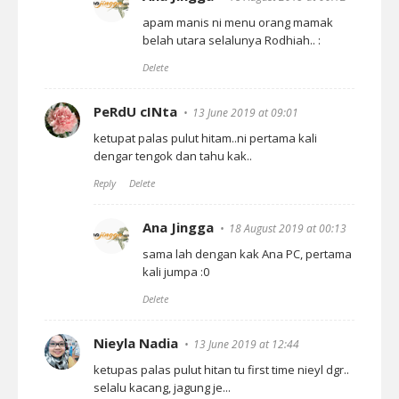
apam manis ni menu orang mamak
belah utara selalunya Rodhiah.. :
Delete
PeRdU cINta
13 June 2019 at 09:01
ketupat palas pulut hitam..ni pertama kali
dengar tengok dan tahu kak..
Reply
Delete
Ana Jingga
18 August 2019 at 00:13
sama lah dengan kak Ana PC, pertama
kali jumpa :0
Delete
Nieyla Nadia
13 June 2019 at 12:44
ketupas palas pulut hitan tu first time nieyl dgr..
selalu kacang, jagung je...