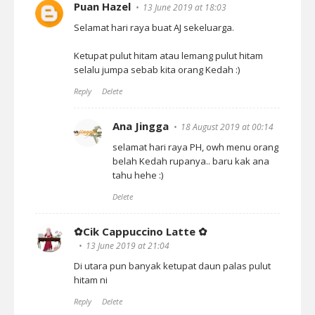
Puan Hazel
13 June 2019 at 18:03
Selamat hari raya buat AJ sekeluarga.
Ketupat pulut hitam atau lemang pulut hitam
selalu jumpa sebab kita orang Kedah :)
Reply
Delete
Ana Jingga
18 August 2019 at 00:14
selamat hari raya PH, owh menu orang
belah Kedah rupanya.. baru kak ana
tahu hehe :)
Delete
✿Cik Cappuccino Latte ✿
13 June 2019 at 21:04
Di utara pun banyak ketupat daun palas pulut
hitam ni
Reply
Delete