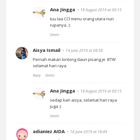
Ana Jingga
18 August 2019 at 00:15
tuu laa CCl menu orang utara nun
rupanya..:)
Delete
Aisya Ismail
14 June 2019 at 08:58
Pernah makan lontong daun pisang je. BTW
selamat hari raya.
Reply
Delete
Ana Jingga
18 August 2019 at 00:15
sedap kan aisya, selamat hari raya
juga :)
Delete
adianiez AIDA
18 June 2019 at 18:49