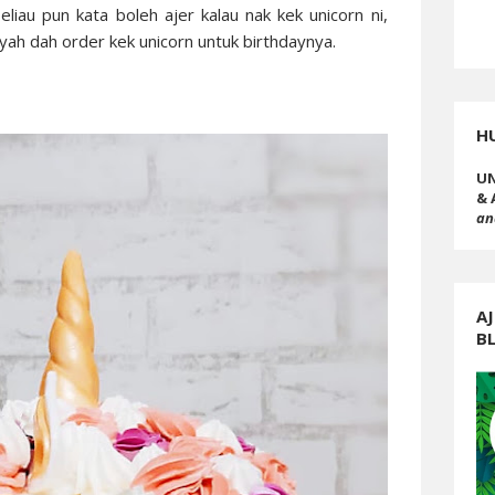
beliau pun kata boleh ajer kalau nak kek unicorn ni,
yah dah order kek unicorn untuk birthdaynya.
H
UN
& 
an
AJ
B