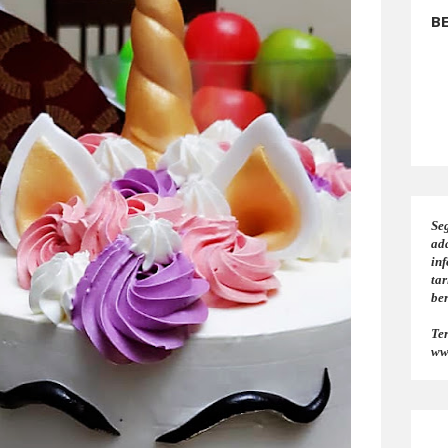
B
Seg
ad
in
tar
be
Te
ww