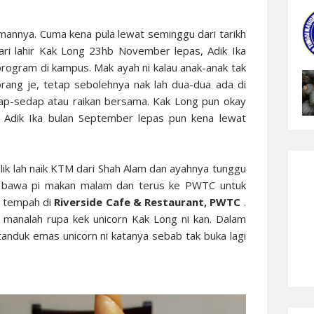
amannya. Cuma kena pula lewat seminggu dari tarikh
ari lahir Kak Long 23hb November lepas, Adik Ika
program di kampus. Mak ayah ni kalau anak-anak tak
rang je, tetap sebolehnya nak lah dua-dua ada di
p-sedap atau raikan bersama. Kak Long pun okay
 Adik Ika
bulan September lepas pun kena lewat
lik lah naik KTM dari Shah Alam dan ayahnya tunggu
ya bawa pi makan malam dan terus ke PWTC untuk
i tempah di
Riverside Cafe & Restaurant, PWTC
.
 manalah rupa kek unicorn Kak Long ni kan. Dalam
 tanduk emas unicorn ni katanya sebab tak buka lagi