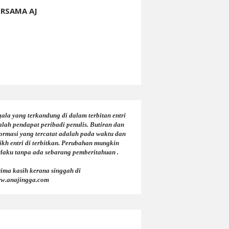
ERSAMA AJ
ala yang terkandung di dalam terbitan entri
alah pendapat peribadi penulis. Butiran dan
formasi yang tercatat adalah pada waktu dan
ikh entri di terbitkan. Perubahan mungkin
rlaku tanpa ada sebarang pemberitahuan .
rima kasih kerana singgah di
w.anajingga.com