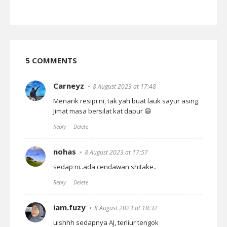
5 COMMENTS
Carneyz
8 August 2023 at 17:48
Menarik resipi ni, tak yah buat lauk sayur asing.
Jimat masa bersilat kat dapur 😄
Reply
Delete
nohas
8 August 2023 at 17:57
sedap ni..ada cendawan shitake..
Reply
Delete
iam.fuzy
8 August 2023 at 18:32
uishhh sedapnya AJ, terliur tengok